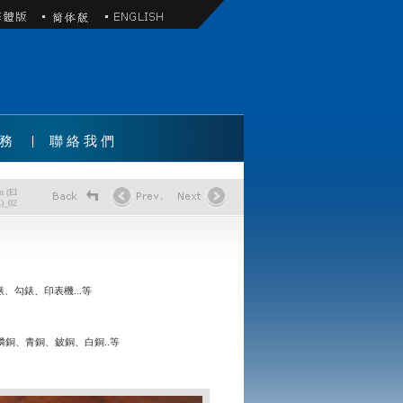
務
聯絡我們
n (EI
)_02
勾錶、印表機...等
銅、青銅、鈹銅、白銅..等